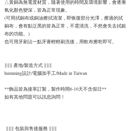
△黃銅為無電度材質，隨著使用的時間及環境影響，會逐漸
氧化顏色變深，皆為正常現象。
(可用拭銅布或銅油擦拭清潔，即恢復部分光澤，擦過的拭
銅布，會有點泛黑的皆為正常，不需清洗，不然會失去拭銀
布的功能。）
也可用牙刷沾一點牙膏輕輕刷洗後，用軟布擦乾即可。
∥∥∥ 產地/製造方式 ∥∥∥
humming設計/電腦加手工/Made in Taiwan
**飾品皆為接單訂製，製作時間6-10天不含假日**
如有其他問題可以訊息詢問！
∥∥∥ 包裝與售後服務 ∥∥∥