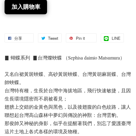
加入購物車
分享
Tweet
Pin it
LINE
▊ 蝴蝶系列 ▊台灣燦蛺蝶 （Sephisa daimio Matsumura）
又名白裙黃斑蛺蝶、高砂黃斑蛺蝶、台灣黃胡麻斑蝶、台灣
帥蛺蝶。
台灣特有種，生長於台灣中海拔地區，飛行快速敏捷，且因
生長環境隱密而不易被看見；
翅膀上交錯的金黃色與黑色，以及後翅腹的白色紋路，讓人
聯想起台灣高山森林中夢幻與傳說的神獸：台灣雲豹。
那俊帥又神秘的身影，似乎在提醒著我們，別忘了愛護臺灣
這片土地上各式各樣的環境及物種。