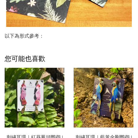
以下為形式參考：
您可能也喜歡
刺繡耳環｜紅葵鳳頭鸚鵡 |
刺繡耳環｜藍黃金剛鸚鵡 |