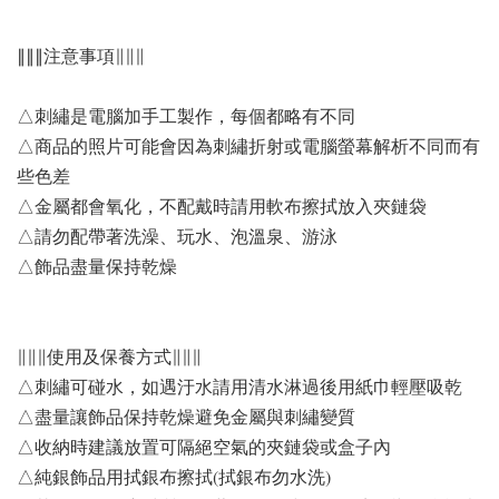
∥∥∥注意事項∥∥∥
△刺繡是電腦加手工製作，每個都略有不同
△商品的照片可能會因為刺繡折射或電腦螢幕解析不同而有
些色差
△金屬都會氧化，不配戴時請用軟布擦拭放入夾鏈袋
△請勿配帶著洗澡、玩水、泡溫泉、游泳
△飾品盡量保持乾燥
∥∥∥使用及保養方式∥∥∥
△刺繡可碰水，如遇汙水請用清水淋過後用紙巾輕壓吸乾
△盡量讓飾品保持乾燥避免金屬與刺繡變質
△收納時建議放置可隔絕空氣的夾鏈袋或盒子內
△純銀飾品用拭銀布擦拭(拭銀布勿水洗)