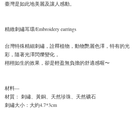
臺灣是如此地美麗及讓人感動。
精緻刺繡耳環/Embroidery earrings
台灣特殊精細刺繡，詮釋植物，動物艷麗色澤，特有的光
彩，隨著光澤閃爍變化，
栩栩如生的效果，卻是輕盈無負擔的舒適感喔〜
材料---
材質： 刺繡、黃銅、天然珍珠、天然礦石
刺繡大小：大約4.7*3cm