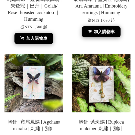
朱鷺冠｜巴丹｜Golah/
Ara Ararauna | Embroidery
Rose- breasted cockatoo ｜
earrings | Humming
Humming
從
NT$ 1,080
起
從
NT$ 1,380
起
加入購物車
加入購物車
胸針 | ​​​​​寬尾鳳蝶 | Agehana
胸針 |紫斑蝶 | Euploea
maraho | 刺繡｜別針
mulciber| 刺繡｜別針