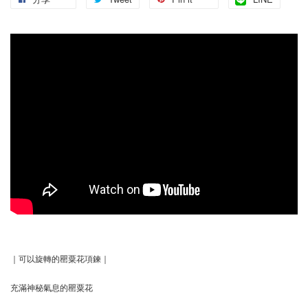
｜可以旋轉的罌粟花項鍊｜
充滿神秘氣息的罌粟花