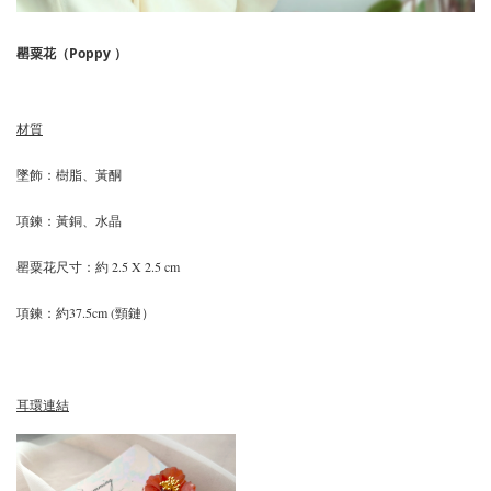
罌粟花（Poppy ）
材質
墜飾：樹脂、黃酮
項鍊：黃銅、水晶
罌粟花尺寸：約 2.5 X 2.5 cm
項鍊：約37.5cm (頸鏈）
耳環連結