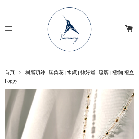
›
首頁
樹脂項鍊 | 罌粟花 | 水鑽 | 轉好運 | 琉璃 | 禮物| 禮盒
Poppy