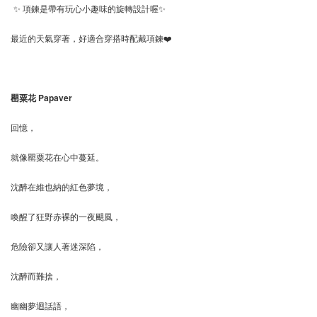
✨ 項鍊是帶有玩心小趣味的旋轉設計喔✨
最近的天氣穿著，好適合穿搭時配戴項鍊❤️
罌粟花 Papaver
回憶，
就像罌粟花在心中蔓延。
沈醉在維也納的紅色夢境，
喚醒了狂野赤裸的一夜颶風，
危險卻又讓人著迷深陷，
沈醉而難捨，
幽幽夢迴話語，