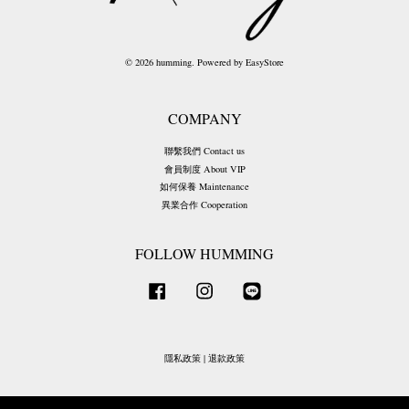
© 2026 humming. Powered by
EasyStore
COMPANY
聯繫我們 Contact us
會員制度 About VIP
如何保養 Maintenance
異業合作 Cooperation
FOLLOW HUMMING
Facebook
Instagram
Line
隱私政策
|
退款政策