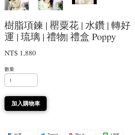
樹脂項鍊 | 罌粟花 | 水鑽 | 轉好
運 | 琉璃 | 禮物| 禮盒 Poppy
NT$ 1,880
數量
加入購物車
分享
Tweet
Pin it
LINE