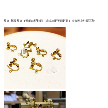
耳夾
螺旋耳夾（黃銅款配
純銅、純銀款配黃銅鍍銀）皆會附上矽膠耳墊