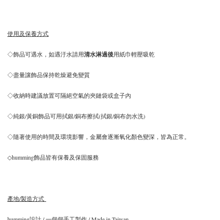
使用及保養方式
◇飾品可遇水，如遇汙水請用
清水淋過後
用紙巾輕壓吸乾
◇盡量讓飾品保持乾燥避免變質
◇收納時建議放置可隔絕空氣的夾鏈袋或盒子內
◇純銀/黃銅飾品可用拭銀/銅布擦拭(拭銀/銅布勿水洗)
◇隨著使用的時間及環境影響，金屬會逐漸氧化顏色變深，皆為正常。
◇humming飾品皆有保養及保固服務
產地/製造方式
humming設計 / 一個個手工製作 / Made in Taiwan