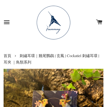
›
首頁
刺繡耳環｜雞尾鸚鵡 | 玄鳳 | Cockatiel 刺繡耳環 |
耳夾 ｜鳥類系列