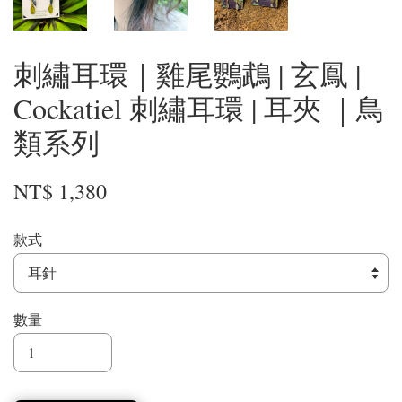
刺繡耳環｜雞尾鸚鵡 | 玄鳳 |
Cockatiel 刺繡耳環 | 耳夾 ｜鳥
類系列
NT$ 1,380
款式
數量