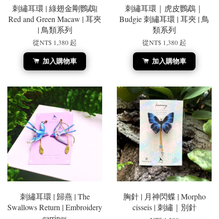
刺繡耳環 | 綠翅金剛鸚鵡|
刺繡耳環｜虎皮鸚鵡｜
Red and Green Macaw | 耳夾
Budgie 刺繡耳環 | 耳夾 | 鳥
| 鳥類系列
類系列
從
NT$ 1,380
起
從
NT$ 1,380
起
加入購物車
加入購物車
刺繡耳環 | 歸燕 | The
胸針 | ​​​​​月神閃蝶 | Morpho
Swallows Return | Embroidery
cisseis | 刺繡｜別針
earrings