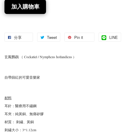
加入購物車
分享
Tweet
Pin it
LINE
玄鳳鸚鵡 （ Cockatiel / Nymphcus hollandicus )
自帶篩紅的可愛音樂家
材料
耳針：醫療用不鏽鋼
耳夾：純黃銅、無痛矽膠
材質： 刺繡、黃銅
刺繡大小：3*1.12cm