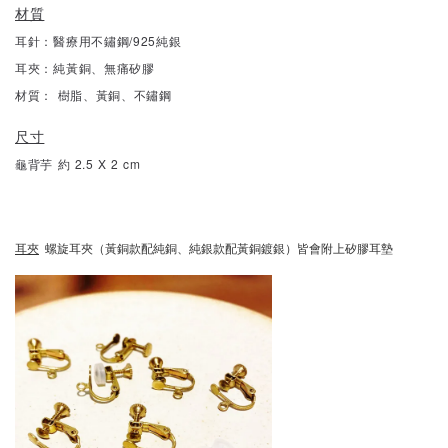
材質
耳針：醫療用不鏽鋼/925純銀
耳夾：純黃銅、無痛矽膠
材質： 樹脂、黃銅、不鏽鋼
尺寸
龜背芋 約 2.5 X 2 cm
耳夾
螺旋耳夾（黃銅款配純銅、純銀款配黃銅鍍銀）皆會附上矽膠耳墊