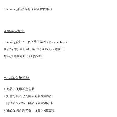
◇humming飾品皆有保養及保固服務
產地/製造方式
humming設計 / 一個個手工製作 / Made in Taiwan
飾品皆為接單訂製，製作時間15天不含假日
如有其他問題可以訊息詢問！
包裝與售後服務
1.商品皆使用紙盒包裝
2.如需分裝或改為簡易包裝袋請告知
3.附透明夾鏈袋、飾品保養說明小卡
4.飾品提供終身保養、保固(不含運費)