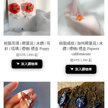
樹脂耳環 | 罌粟花 | 水鑽 | 耳
樹脂戒指 | 加州罌粟花 | 水
針 | 琉璃 | 禮物| 禮盒 Poppy
鑽 | 禮物| 禮盒 Papaver
californicum
從
NT$ 1,880
起
從
NT$ 1,380
起
加入購物車
加入購物車