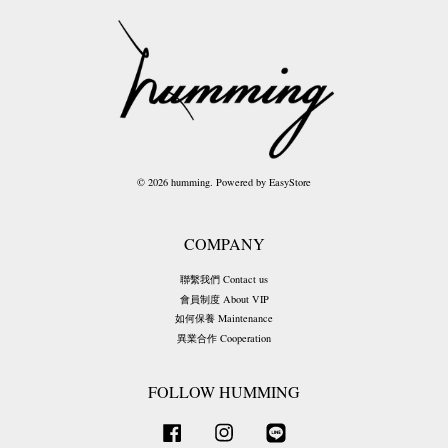
© 2026 humming. Powered by
EasyStore
COMPANY
聯繫我們 Contact us
會員制度 About VIP
如何保養 Maintenance
異業合作 Cooperation
FOLLOW HUMMING
Facebook
Instagram
Line