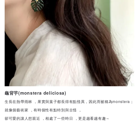
龜背芋(monstera deliciosa)
生長在熱帶雨林 ，果實與葉子都長得有點怪異，因此而被稱為monstera；
就像個藝術家 ，有時個性有點特別與古怪 ，
卻可愛的讓人想親近 ，相處了一些時日 ，更是越看越有趣～