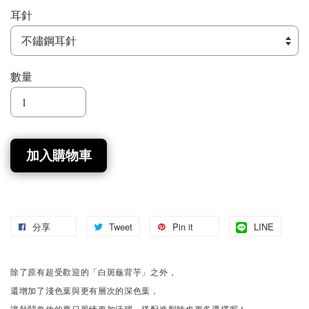
耳針
數量
加入購物車
分享
Tweet
Pin it
LINE
除了原有超受歡迎的「白斑龜背芋」之外，
還增加了淺色葉與更有層次的深色葉，
讓熱鬧奔放的夏日風情更加活躍，搭配造型時也更多選擇喔！