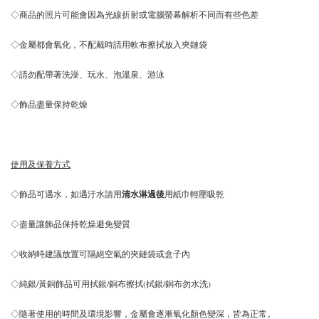
◇商品的照片可能會因為光線折射或電腦螢幕解析不同而有些色差
◇金屬都會氧化，不配戴時請用軟布擦拭放入夾鏈袋
◇請勿配帶著洗澡、玩水、泡溫泉、游泳
◇飾品盡量保持乾燥
使用及保養方式
◇飾品可遇水，如遇汙水請用
清水淋過後
用紙巾輕壓吸乾
◇盡量讓飾品保持乾燥避免變質
◇收納時建議放置可隔絕空氣的夾鏈袋或盒子內
◇純銀/黃銅飾品可用拭銀/銅布擦拭(拭銀/銅布勿水洗)
◇隨著使用的時間及環境影響，金屬會逐漸氧化顏色變深，皆為正常。