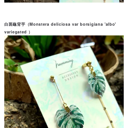
白斑龜背芋（Monstera deliciosa var borsigiana 'albo'
variegated ）