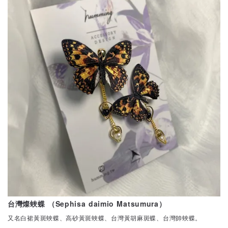
台灣燦蛺蝶 （Sephisa daimio Matsumura）
又名白裙黃斑蛺蝶、高砂黃斑蛺蝶、台灣黃胡麻斑蝶、台灣帥蛺蝶。