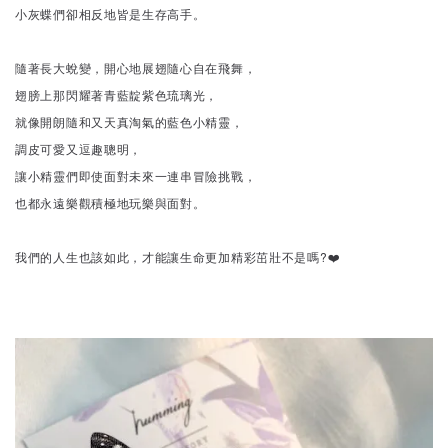
小灰蝶們卻相反地皆是生存高手。
隨著長大蛻變，開心地展翅隨心自在飛舞，
翅膀上那閃耀著青藍靛紫色琉璃光，
就像開朗隨和又天真淘氣的藍色小精靈，
調皮可愛又逗趣聰明，
讓小精靈們即使面對未來一連串冒險挑戰，
也都永遠樂觀積極地玩樂與面對。
我們的人生也該如此，才能讓生命更加精彩茁壯不是嗎?❤️