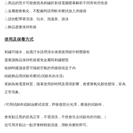
△商品的照片可能會因為刺繡折射或電腦螢幕解析不同而有些色差
△金屬都會氧化，不配戴時請用軟布擦拭放入夾鏈袋
△請勿配帶著洗澡、玩水、泡溫泉、游泳
△飾品盡量保持乾燥
使用及保養方式
刺繡可碰水，如遇汙水請用清水淋過後用紙巾輕壓吸乾
盡量讓飾品保持乾燥避免金屬與刺繡變質
收納時建議放置可隔絕空氣的夾鏈袋或盒子內
純銀飾品用拭銀布擦拭(拭銀布勿水洗)
黃銅為無電度材質，隨著使用的時間及環境影響，會逐漸氧化顏色變深，皆為
正常現象。
(可用拭銅布或銅油擦拭清潔，即恢復部分光澤，擦過的拭銅布，
會有點泛黑的皆為正常，不需清洗，不然會失去拭銀布的功能。）
也可用牙刷沾一點牙膏輕輕刷洗後，用軟布擦乾即可。