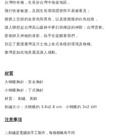
台灣特有種，生長於台灣中海拔地區，
飛行快速敏捷，且因生長環境隱密而不易被看見；
翅膀上交錯的金黃色與黑色，以及後翅腹的白色紋路，
讓人聯想起台灣高山森林中夢幻與傳說的神獸：台灣雲豹。
那俊帥又神秘的身影，似乎在提醒著我們，
別忘了愛護臺灣這片土地上各式各樣的環境及物種。
臺灣是如此地美麗及讓人感動。
材質
大蝴蝶胸針：安全胸針
小蝴蝶胸針：丁式胸針
材質： 刺繡、黃銅
cm
刺繡大小：大蝴蝶約 3.8x2.8 cm. 小蝴蝶約
3x2
注意事項
△刺繡是電腦加手工製作，每個都略有不同