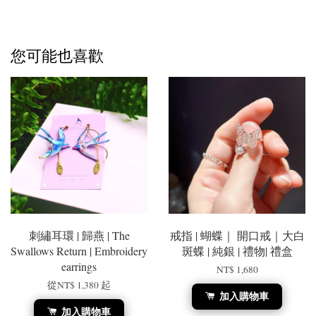
您可能也喜歡
刺繡耳環 | 歸燕 | The
戒指 | 蝴蝶｜ 開口戒｜大白
Swallows Return | Embroidery
斑蝶 | 純銀 | 禮物| 禮盒
earrings
NT$ 1,680
從
NT$ 1,380
起
加入購物車
加入購物車