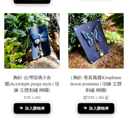
胸針-台灣琉璃小灰
| 胸針-青斑鳳蝶|Graphium
蝶|Acytolepis puspa myla | 項
doson postianus | 項鍊 立體
鍊 立體刺繡 |蝴蝶|
刺繡 |蝴蝶|
NT$ 1,380
從
NT$ 1,380
起
加入購物車
加入購物車