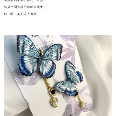
陷落空間裂隙的迷離仙境中；
那一瞬，美的讓人癡迷。