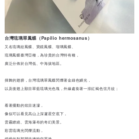
台灣琉璃翠鳳蝶（Papilio hermosanus）
又名琉璃紋鳳蝶、寶鏡鳳蝶、瑠璃鳳蝶、
琉璃鳳蝶臺灣亞種，為珍貴的台灣特有種，
廣泛分佈於台灣低、中海拔地區。
揮舞的翅膀，台灣琉璃翠鳳蝶閃爍著金綠色鱗光，
以及後翅上顯目翠藍琉璃光色塊，外緣處銜著一排紅褐色弦月紋；
看著擺動的炫目迷濛，
像似可以看見高山上深邃星空底下，
雲霧繚繞、雲海瀑布的奇幻美景。
彩雲琉璃光閃爍流動，
緩慢的剎那間彷彿時空置換，