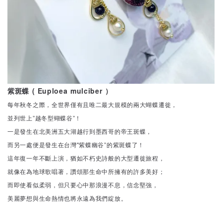
紫斑蝶 ( Euploea mulciber ）
每年秋冬之際，全世界僅有且唯二最大規模的兩大蝴蝶遷徙，
並列世上”越冬型蝴蝶谷”！
一是發生在北美洲五大湖越行到墨西哥的帝王斑蝶，
而另一處便是發生在台灣"紫蝶幽谷”的紫斑蝶了！
這年復一年不斷上演，猶如不朽史詩般的大型遷徙旅程，
就像在為地球歌唱著，讚頌那生命中所擁有的許多美好；
而即使看似柔弱，但只要心中那浪漫不息，信念堅強，
美麗夢想與生命熱情也將永遠為我們綻放。