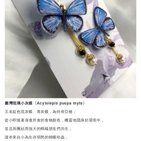
臺灣琉璃小灰蝶〈Acytolepis puspa myla〉
又名靛色琉灰蝶、青灰蝶，為特有亞種；
從小即隨著身邊所食的食物顏色，機靈地隱身於環境中，
並且與團結而強大的螞蟻朋友們共生，
讓本來自小為生存弱勢的蝴蝶幼蟲，