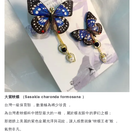
大紫蛺蝶 （Sasakia charonda formosana ）
台灣一級保育類 ，數量極為稀少珍貴 ，
為台灣產蛺蝶科中體型最大的一種 ，屬於蝶友眼中的夢幻之蝶；
那翅膀上美麗的紫色金屬光澤與花紋，讓人感覺就像“蛺蝶王者”般 ，
氣勢非凡。