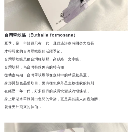
台灣翠蛺蝶（Euthalia formosana）
夏季，是一年難得只有一代，且經過許多時間努力成長
才得羽化的台灣翠蛺蝶的活躍季節。
台灣翠蛺蝶又稱台灣綠蛺蝶、高砂綠一文字蝶、
台灣蛺蝶，為台灣特殊獨有的特有種；
從幼蟲時期，台灣翠蛺蝶即像森林中的精靈般美麗，
身形與顏色晶瑩炫目，更有種似像外星生物樣貌般特別；
在經歷一年一代，好多個月的成長蛻變成為蝴蝶後，
身上那湖水翠綠與白色間的暈染，更是美的讓人如癡如醉，
就像天外飛來的神仙～