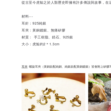
從古至今虎鯨之於人類歷史即擁有許多傳說與故事，在
材料---
耳針：925純銀
耳夾：黃銅鍍銀、無痛矽膠
材質： 手工樹脂、鋯石、925銀
大小：虎鯨約2＊1.3cm
耳夾
螺旋耳夾（黃銅款配純銅、純銀款配黃銅鍍銀）皆會附上矽膠