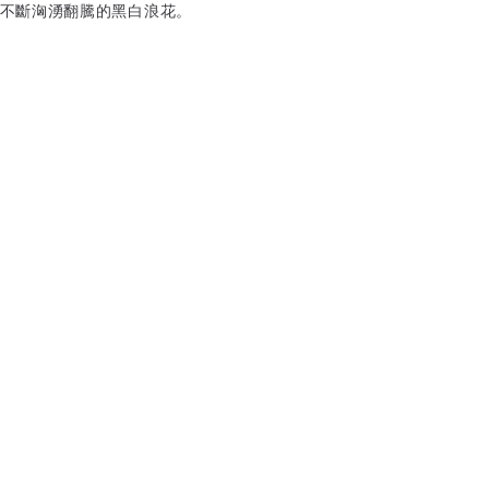
不斷洶湧翻騰的黑白浪花。