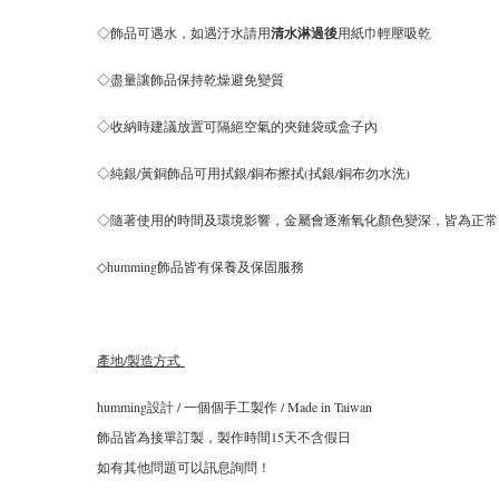
◇飾品可遇水，如遇汙水請用
清水淋過後
用紙巾輕壓吸乾
◇盡量讓飾品保持乾燥避免變質
◇收納時建議放置可隔絕空氣的夾鏈袋或盒子內
◇純銀/黃銅飾品可用拭銀/銅布擦拭(拭銀/銅布勿水洗)
◇隨著使用的時間及環境影響，金屬會逐漸氧化顏色變深，皆為正常
◇humming飾品皆有保養及保固服務
產地/製造方式
humming設計 / 一個個手工製作 / Made in Taiwan
飾品皆為接單訂製，製作時間15天不含假日
如有其他問題可以訊息詢問！