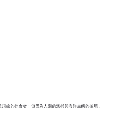
鏈中最頂級的掠食者；但因為人類的濫捕與海洋生態的破壞，