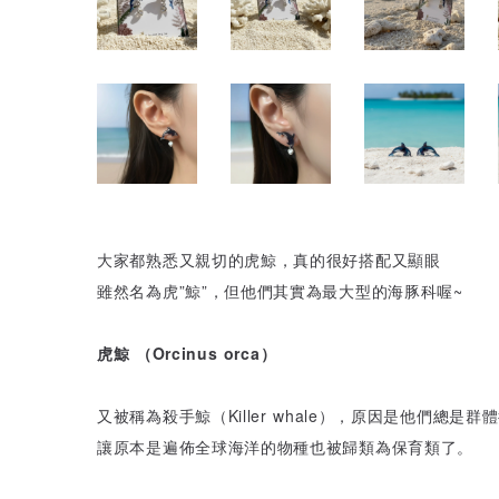
大家都熟悉又親切的虎鯨，真的很好搭配又顯眼
雖然名為虎”鯨”，但他們其實為最大型的海豚科喔~
虎鯨 （Orcinus orca）
又被稱為殺手鯨（Killer whale），原因是他
讓原本是遍佈全球海洋的物種也被歸類為保育類了。