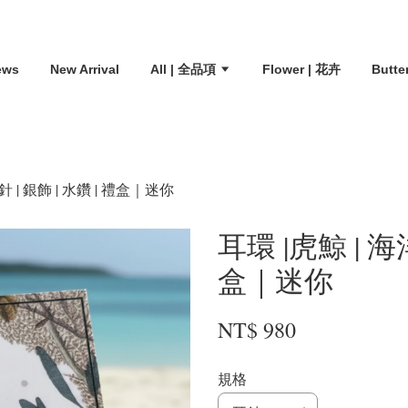
ews
New Arrival
All | 全品項
Flower | 花卉
Butte
耳針 | 銀飾 | 水鑽 | 禮盒｜迷你
耳環 |虎鯨 | 海洋
盒｜迷你
NT$ 980
規格