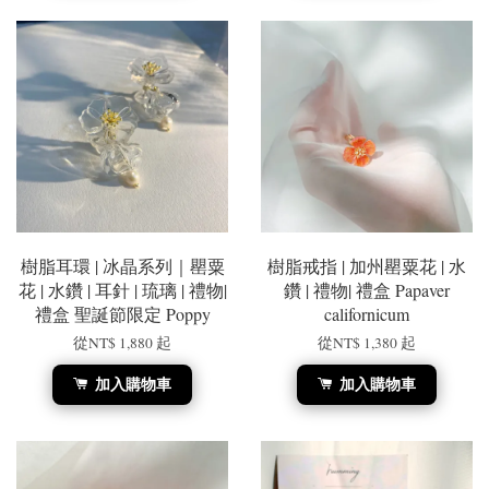
樹脂耳環 | 冰晶系列｜罌粟
樹脂戒指 | 加州罌粟花 | 水
花 | 水鑽 | 耳針 | 琉璃 | 禮物|
鑽 | 禮物| 禮盒 Papaver
禮盒 聖誕節限定 Poppy
californicum
從
NT$ 1,880
起
從
NT$ 1,380
起
加入購物車
加入購物車