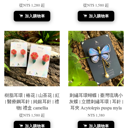
從
NT$ 1,280
起
從
NT$ 1,580
起
加入購物車
加入購物車
樹脂耳環 | 椿花 | 山茶花 | 紅
刺繡耳環蝴蝶 | 臺灣琉璃小
| 醫療鋼耳針 | 純銀耳針 | 禮
灰蝶 | 立體刺繡耳環 | 耳針 |
物| 禮盒 camellia
耳夾 Acytolepis puspa myla
從
NT$ 1,580
起
NT$ 1,380
加入購物車
加入購物車