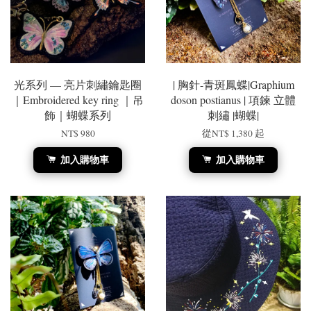
光系列 — 亮片刺繡鑰匙圈
| 胸針-青斑鳳蝶|Graphium
｜Embroidered key ring ｜吊
doson postianus | 項鍊 立體
飾｜蝴蝶系列
刺繡 |蝴蝶|
NT$ 980
從
NT$ 1,380
起
加入購物車
加入購物車