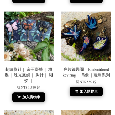
刺繡胸針｜ 帝王斑蝶｜ 粉
亮片鑰匙圈｜Embroidered
蝶 ｜珠光鳳蝶｜ 胸針｜ 蝴
key ring ｜吊飾｜飛鳥系列
蝶 ｜
從
NT$ 880
起
從
NT$ 1,380
起
加入購物車
加入購物車