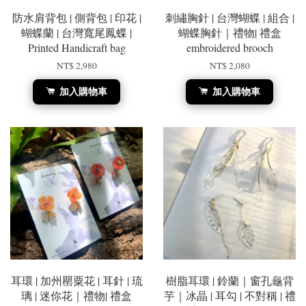
防水肩背包 | 側背包 | 印花 |
刺繡胸針 | 台灣蝴蝶 | 組合 |
蝴蝶蘭 | 台灣寬尾鳳蝶 |
蝴蝶胸針｜禮物| 禮盒
Printed Handicraft bag
embroidered brooch
NT$ 2,980
NT$ 2,080
加入購物車
加入購物車
耳環 | 加州罌粟花 | 耳針 | 琉
樹脂耳環 | 鈴蘭｜窗孔龜背
璃 | 迷你花｜禮物| 禮盒
芋｜冰晶 | 耳勾 | 不對稱 | 禮