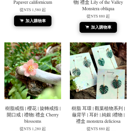
Papaver californicum
物| 禮盒 Lily of the Valley
Monstera obliqua
從
NT$ 1,580
起
從
NT$ 880
起
加入購物車
加入購物車
樹脂戒指 | 櫻花 | 旋轉戒指 |
樹脂 耳環 | 觀葉植物系列 |
開口戒 | 禮物| 禮盒 Cherry
龜背芋 | 耳針 | 純銀 |禮物 |
blossoms
禮盒 monstera deliciosa
從
NT$ 1,280
起
從
NT$ 880
起