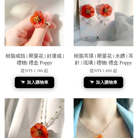
樹脂戒指 | 罌粟花 | 好運戒 |
樹脂耳環 | 罌粟花 | 水鑽 | 耳
禮物| 禮盒 Poppy
針 | 琉璃 | 禮物| 禮盒 Poppy
從
NT$ 1,380
起
從
NT$ 1,880
起
加入購物車
加入購物車