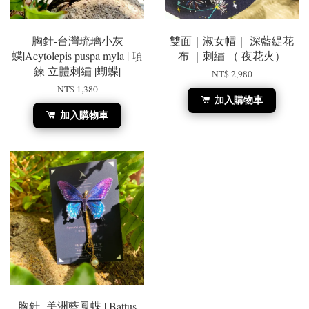
胸針-台灣琉璃小灰
雙面｜淑女帽｜ 深藍緹花
蝶|Acytolepis puspa myla | 項
布 ｜刺繡 （ 夜花火）
鍊 立體刺繡 |蝴蝶|
NT$ 2,980
NT$ 1,380
加入購物車
加入購物車
胸針- 美洲藍鳳蝶 | Battus