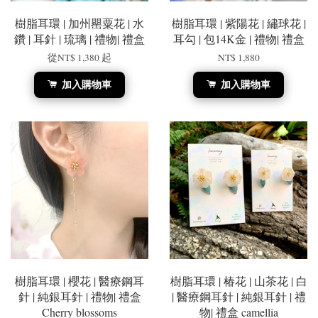
樹脂耳環 | 加州罌粟花 | 水
樹脂耳環 | 紫陽花 | 繡球花 |
鑽 | 耳針 | 琉璃 | 禮物| 禮盒
耳勾 | 包14K金 | 禮物| 禮盒
從
NT$ 1,380
起
NT$ 1,880
加入購物車
加入購物車
樹脂耳環 | 櫻花 | 醫療鋼耳
樹脂耳環 | 椿花 | 山茶花 | 白
針 | 純銀耳針 | 禮物| 禮盒
| 醫療鋼耳針 | 純銀耳針 | 禮
Cherry blossoms
物| 禮盒 camellia