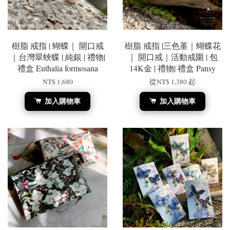
樹脂 戒指 | 蝴蝶｜ 開口戒
樹脂 戒指 |三色堇｜蝴蝶花
｜台灣翠蛺蝶 | 純銀 | 禮物|
｜ 開口戒｜活動戒圍 | 包
禮盒 Euthalia formosana
14K金 | 禮物| 禮盒 Pansy
NT$ 1,680
從
NT$ 1,380
起
加入購物車
加入購物車